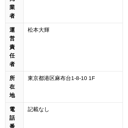
業
者
運
松本大輝
営
責
任
者
所
東京都港区麻布台1-8-10 1F
在
地
電
記載なし
話
番