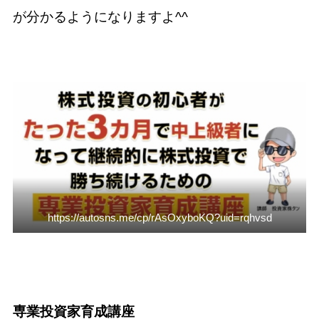
が分かるようになりますよ^^
https://autosns.me/cp/rAsOxyboKQ?uid=rqhvsd
専業投資家育成講座