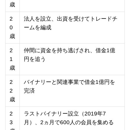
歳
2
法人を設立、出資を受けてトレードチ
0
ームを編成
歳
2
仲間に資金を持ち逃げされ、借金1億
1
円を追う
歳
2
バイナリーと関連事業で借金1億円を
2
完済
歳
2
ラストバイナリー設立（2019年7
3
月）、2ヵ月で600人の会員を集める