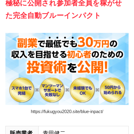
極秘に公開され参加者全員を稼がせ
た完全自動ブルーインパクト
https://fukugyou2020.site/blue-inpact/
販売業者
青田健二