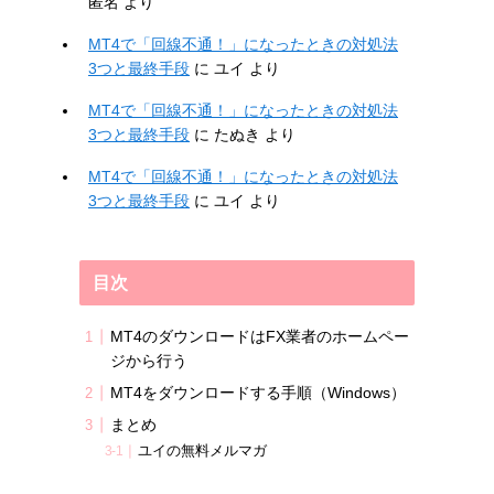
匿名
より
MT4で「回線不通！」になったときの対処法
3つと最終手段
に
ユイ
より
MT4で「回線不通！」になったときの対処法
3つと最終手段
に
たぬき
より
MT4で「回線不通！」になったときの対処法
3つと最終手段
に
ユイ
より
目次
MT4のダウンロードはFX業者のホームペー
ジから行う
MT4をダウンロードする手順（Windows）
まとめ
ユイの無料メルマガ