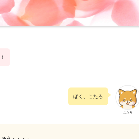
！
ぼく、こたろ
こたろ
しそう・・・」